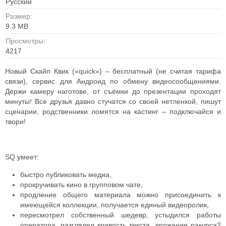
Русский
Размер:
9.3 MB
Просмотры:
4217
Новый Скайп Квик («quick») – бесплатный (не считая тарифа
связи), сервис для Андроид по обмену видеосообщениями.
Держи камеру наготове, от съёмки до презентации проходят
минуты! Все друзья давно стучатся со своей нетленкой, пишут
сценарии, родственники ломятся на кастинг – подключайся и
твори!
SQ умеет:
быстро публиковать медиа,
прокручивать кино в групповом чате,
продление общего материала можно присоединить к
имеющейся коллекции, получается единый видеоролик,
пересмотрел собственный шедевр, устыдился работы
оператора, разглядел кривость текста, дрожание ракурса?