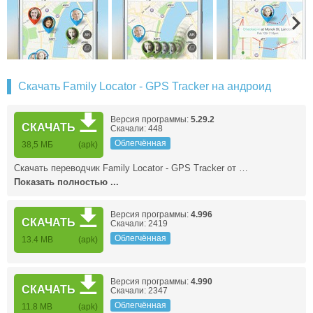
Скачать Family Locator - GPS Tracker на андроид
Версия программы:
5.29.2
СКАЧАТЬ
Скачали: 448
Облегчённая
38,5 МБ
(apk)
Скачать переводчик Family Locator - GPS Tracker от …
Показать полностью ...
Версия программы:
4.996
СКАЧАТЬ
Скачали: 2419
Облегчённая
13.4 MB
(apk)
Версия программы:
4.990
СКАЧАТЬ
Скачали: 2347
Облегчённая
11.8 MB
(apk)