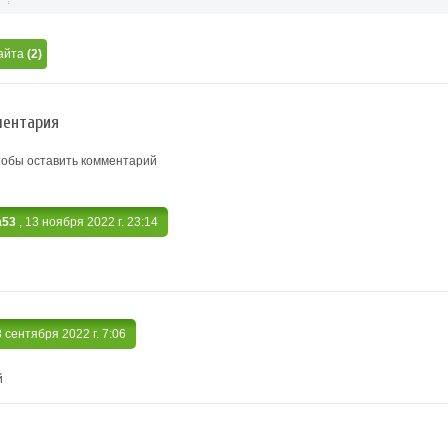
айта
(2)
ентария
тобы оставить комментарий
а53
, 13 ноября 2022 г. 23:14
8 сентября 2022 г. 7:06
й