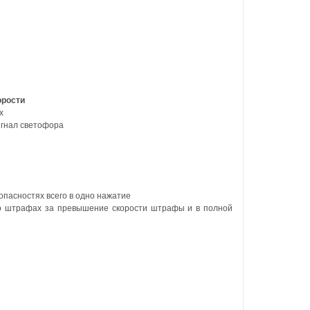
орости
х
игнал светофора
опасностях всего в одно нажатие
 о штрафах за превышение скорости штрафы и в полной