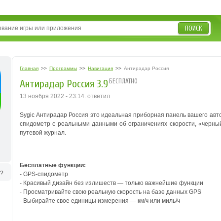
ПОИСК
Главная
>>
Программы
>>
Навигация
>>
Антирадар Россия
БЕСПЛАТНО
Антирадар Россия 3.9
13 ноября 2022 - 23:14. ответил
Sygic Антирадар Россия это идеальная приборная панель вашего авт
спидометр с реальными данными об ограничениях скорости, «черный
путевой журнал.
Бесплатные функции:
ь?
-
GPS-спидометр
- Красивый дизайн без излишеств — только важнейшие функции
- Просматривайте свою реальную скорость на базе данных GPS
- Выбирайте свое единицы измерения — км/ч или миль/ч