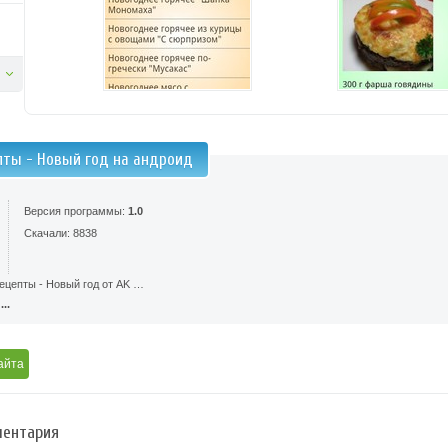
пты - Новый год на андроид
Версия программы:
1.0
Скачали: 8838
ецепты - Новый год от AK …
..
айта
ентария