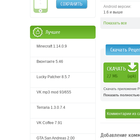
СОХРАНИТЬ
Android версии:
1.6 и выше
Показать все
Лучшее
Minecraft 1.14.0.9
Скачать Реце
Вконтакте 5.46
СКАЧАТЬ
2,7 MБ
(apk)
Lucky Patcher 8.5.7
Скачать приложение Р
VK mp3 mod 93/655
Показать полностью .
Terraria 1.3.0.7.4
Комментарии
из с
VK Coffee 7.91
Добавление комм
GTA San Andreas 2.00