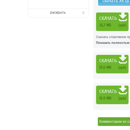
Скачать ХК ЦС
раскрыть
СКАЧАТЬ
26,7 МБ
(apk)
Скачать спортивное пр
Показать полностью .
СКАЧАТЬ
10.0 MB
(apk)
СКАЧАТЬ
10.0 MB
(apk)
Комментарии
из с