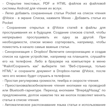
- Открытие текстовых, PDF и HTML файлов из файловой
системы Android для чтения их вслух.
- Легко добавить сохраненные статьи Pocket на список чтения
@Voice - в экране Списка, нажмите Меню - Добавить статьи из
Pocket
- Сохранение открытых в @Voice статей в файлы для
прослушивания их в будущем. Создание списков статей, чтобы
непрерывно прослушивать их одну за другой. При
необходимости, списки можно сортировать, например, чтобы
поместить в начало самые важные статьи.
- Синхронизация с Dropbox! Включите синхронизацию и создав
список на одном устройстве, например на планшете, слушайте
его на телефоне. Либо в браузере на компьютере в меню
"Файл/Сохранить как" выберите тип "Веб-страница, только
HTML" и сохраните документ в Dropbox-папке @Voice, после
чего его можно будет слушать в телефоне.
- Простая регулировка громкости, тембра и скорости чтения.
- Приостановка/возобновление чтения кнопками на проводной
или Bluetooth-гарнитуре. Переход кнопками "Вперёд/Назад" по
предложениям, долгое нажатие тех же кнопок позволяет менять
статьи в списке чтения.
- Автоматическое распознавание языка статьи и использование