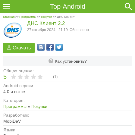
Top-Android
Главная
>>
Программы
>>
Покупки
>>
ДНС Клиент
ДНС Клиент 2.2
27 октября 2024 - 21:19. Обновлено
Скачать
Как установить?
Общая оценка:
5
(
1
)
Android версии:
4.0 и выше
Категория:
Программы
»
Покупки
Разработчик:
MobiDeV
Языки: