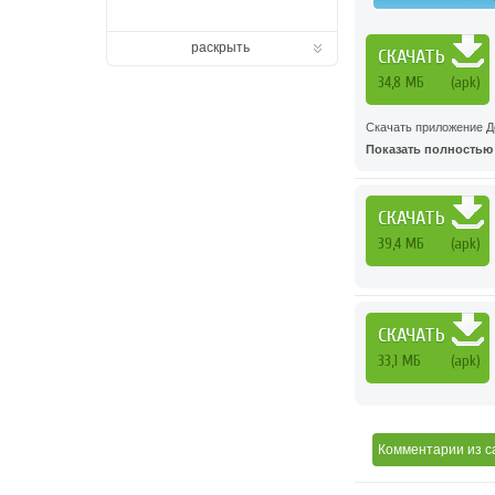
раскрыть
СКАЧАТЬ
34,8 МБ
(apk)
Скачать приложение До
Показать полностью .
СКАЧАТЬ
39,4 МБ
(apk)
СКАЧАТЬ
33,1 МБ
(apk)
Комментарии
из с