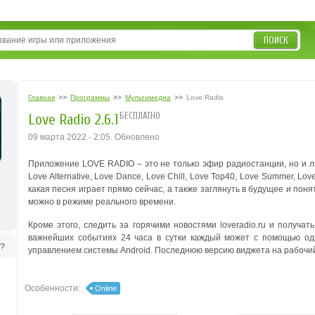
ПОИСК
Главная
>>
Программы
>>
Мультимедиа
>>
Love Radio
БЕСПЛАТНО
Love Radio 2.6.1
09 марта 2022 - 2:05. Обновлено
Приложение LOVE RADIO – это не только эфир радиостанции, но и лю
Love Alternative, Love Dance, Love Chill, Love Top40, Love Summer, Lov
какая песня играет прямо сейчас, а также заглянуть в будущее и пон
можно в режиме реального времени.
Кроме этого, следить за горячими новостями loveradio.ru и получ
важнейших событиях 24 часа в сутки каждый может с помощью одн
ь?
управлением системы Android. Последнюю версию виджета на рабочий 
Особенности:
Online