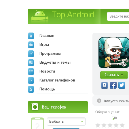
Top-Android
Главная
Игры
Программы
Виджеты и темы
Новости
Скачать
Каталог телефонов
Помощь
Как установит
Ваш телефон
Общая оценка:
5
(
1
)
Выбрать