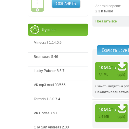
СОХРАНИТЬ
Android версии:
2.3 и выше
Показать все
Лучшее
Minecraft 1.14.0.9
Скачать Love
Вконтакте 5.46
СКАЧАТЬ
Lucky Patcher 8.5.7
7,4 МБ
(apk)
VK mp3 mod 93/655
Скачать виджет на раб
Показать полностью .
Terraria 1.3.0.7.4
СКАЧАТЬ
VK Coffee 7.91
5.4 MB
(apk)
GTA San Andreas 2.00