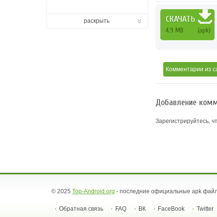
СКАЧАТЬ
раскрыть
4.9 MB
(apk)
Комментарии
из с
Добавление комм
Зарегистрируйтесь, ч
© 2025
Top-Android.org
- последние официальные apk файл
Обратная связь
FAQ
ВК
FaceBook
Twitter