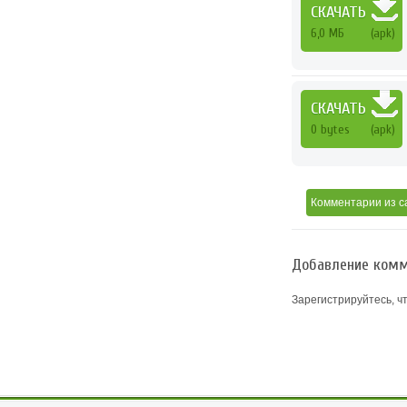
СКАЧАТЬ
6,0 МБ
(apk)
СКАЧАТЬ
0 bytes
(apk)
Комментарии
из с
Добавление комм
Зарегистрируйтесь, ч