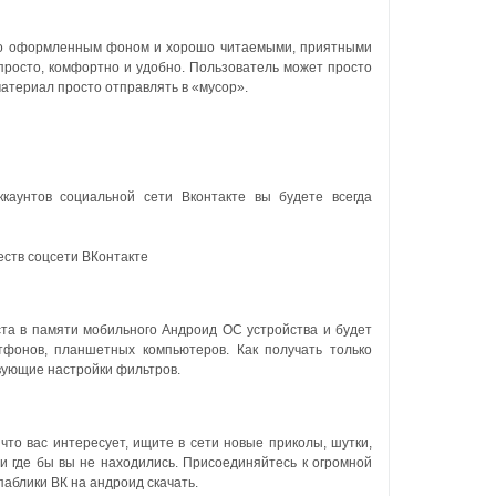
сиво оформленным фоном и хорошо читаемыми, приятными
росто, комфортно и удобно. Пользователь может просто
атериал просто отправлять в «мусор».
каунтов социальной сети Вконтакте вы будете всегда
еств соцсети ВКонтакте
та в памяти мобильного Андроид ОС устройства и будет
тфонов, планшетных компьютеров. Как получать только
вующие настройки фильтров.
что вас интересует, ищите в сети новые приколы, шутки,
 где бы вы не находились. Присоединяйтесь к огромной
аблики ВК на андроид скачать.