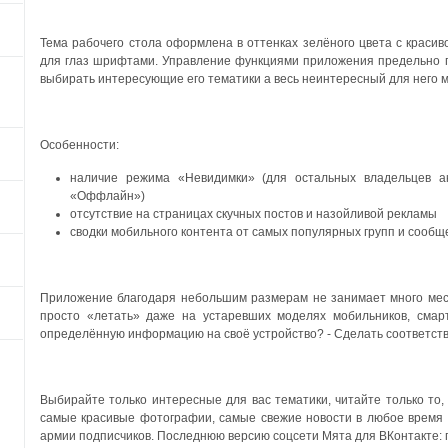
Тема рабочего стола оформлена в оттенках зелёного цвета с кра
для глаз шрифтами. Управление функциями приложения предельно п
выбирать интересующие его тематики а весь неинтересный для него м
Особенности:
наличие режима «Невидимки» (для остальных владельцев ак
«Оффлайн»)
отсутствие на страницах скучных постов и назойливой рекламы
сводки мобильного контента от самых популярных групп и сообщ
Приложение благодаря небольшим размерам не занимает много мес
просто «летать» даже на устаревших моделях мобильников, смар
определённую информацию на своё устройство? - Сделать соответст
Выбирайте только интересные для вас тематики, читайте только то, 
самые красивые фотографии, самые свежие новости в любое время и
армии подписчиков. Последнюю версию соцсети Мята для ВКонтакте: п