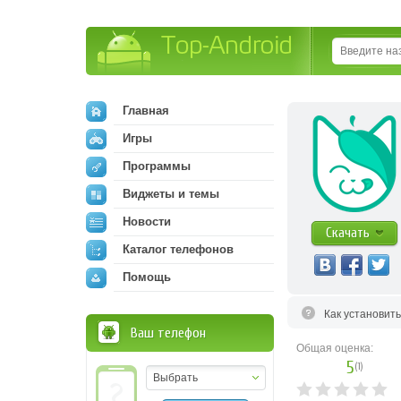
Top-Android
Главная
Игры
Программы
Виджеты и темы
Новости
Скачать
Каталог телефонов
Помощь
Как установит
Ваш телефон
Общая оценка:
5
(
1
)
Выбрать