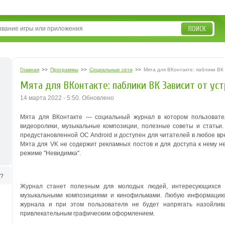
ПОИСК
Главная
>>
Программы
>>
Социальные сети
>>
Мята для ВКонтакте: паблики ВК
Мята для ВКонтакте: паблики ВК Зависит от ус
14 марта 2022 - 5:50. Обновлено
Мята для ВКонтакте — социальный журнал в котором пользовате
видеоролики, музыкальные композиции, полезные советы и статьи
предустановленной ОС Android и доступен для читателей в любое вре
Мята для VK не содержит рекламных постов и для доступа к нему не
режиме "Невидимка".
ь?
Журнал станет полезным для молодых людей, интересующихся 
музыкальными композициями и кинофильмами. Любую информацию 
журнала и при этом пользователя не будет напрягать назойли
привлекательным графическим оформлением.