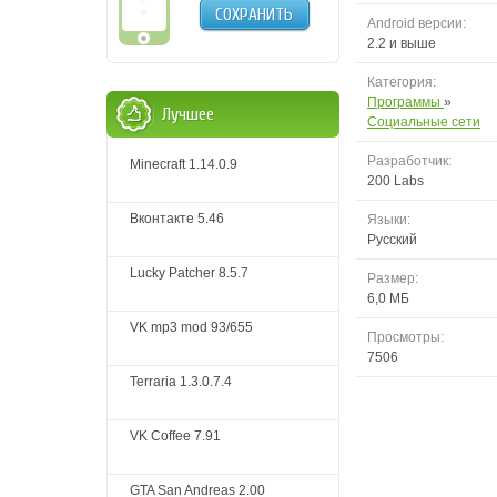
СОХРАНИТЬ
Android версии:
2.2 и выше
Категория:
Программы
»
Лучшее
Социальные сети
Разработчик:
Minecraft 1.14.0.9
200 Labs
Вконтакте 5.46
Языки:
Русский
Lucky Patcher 8.5.7
Размер:
6,0 МБ
VK mp3 mod 93/655
Просмотры:
7506
Terraria 1.3.0.7.4
VK Coffee 7.91
GTA San Andreas 2.00