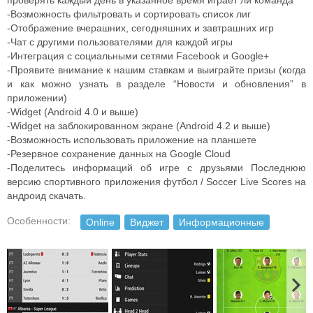
проверять каждый день в указанное время играет ли команда
-Возможность фильтровать и сортировать список лиг
-Отображение вчерашних, сегодняшних и завтрашних игр
-Чат с другими пользователями для каждой игры
-Интеграция с социальными сетями Facebook и Google+
-Проявите внимание к нашим ставкам и выиграйте призы (когда
и как можно узнать в разделе “Новости и обновления” в
приложении)
-Widget (Android 4.0 и выше)
-Widget на заблокированном экране (Android 4.2 и выше)
-Возможность использовать приложение на планшете
-Резервное сохранение данных на Google Cloud
-Поделитесь информаций об игре с друзьями Последнюю
версию спортивного приложения футбол / Soccer Live Scores на
андроид скачать.
Особенности:
Online
Виджет
Информационные