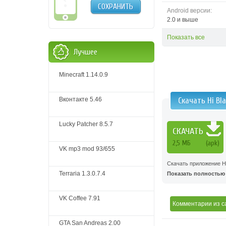
СОХРАНИТЬ
Android версии:
2.0 и выше
Показать все
Лучшее
Minecraft 1.14.0.9
Вконтакте 5.46
Скачать Hi Bl
Lucky Patcher 8.5.7
СКАЧАТЬ
2,5 MБ
(apk)
VK mp3 mod 93/655
Скачать приложение H
Terraria 1.3.0.7.4
Показать полностью .
VK Coffee 7.91
Комментарии
из с
GTA San Andreas 2.00