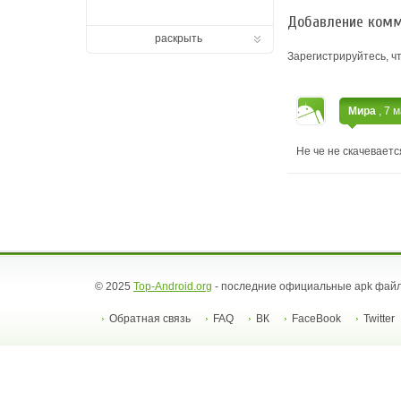
Добавление комм
раскрыть
Зарегистрируйтесь, ч
Мира
, 7 
Не че не скачевае
© 2025
Top-Android.org
- последние официальные apk файл
Обратная связь
FAQ
ВК
FaceBook
Twitter