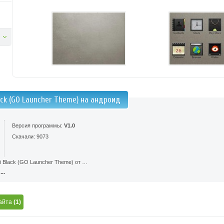
ack (GO Launcher Theme) на андроид
Версия программы:
V1.0
Скачали: 9073
i Black (GO Launcher Theme) от …
..
айта
(1)