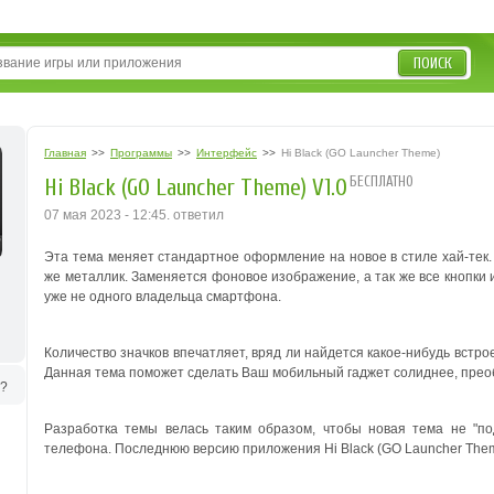
ПОИСК
Главная
>>
Программы
>>
Интерфейс
>>
Hi Black (GO Launcher Theme)
БЕСПЛАТНО
Hi Black (GO Launcher Theme) V1.0
07 мая 2023 - 12:45. ответил
Эта тема меняет стандартное оформление на новое в стиле хай-тек. 
же металлик. Заменяется фоновое изображение, а так же все кнопки 
уже не одного владельца смартфона.
Количество значков впечатляет, вряд ли найдется какое-нибудь встро
Данная тема поможет сделать Ваш мобильный гаджет солиднее, преоб
ь?
Разработка темы велась таким образом, чтобы новая тема не "по
телефона. Последнюю версию приложения Hi Black (GO Launcher Them