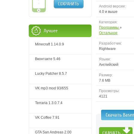
СОХРАНИТЬ
Android версии:
4.0 и выше
Категория:
Программы
»
Лучшее
Остальное
Разработчик:
Minecraft 1.14.0.9
Rightware
Вконтакте 5.46
Языки:
Английский
Lucky Patcher 8.5.7
Размер:
7.6 MB
VK mp3 mod 93/655
Просмотры:
4121
Terraria 1.3.0.7.4
Скачать Base
VK Coffee 7.91
GTA San Andreas 2.00
СКАЧАТЬ