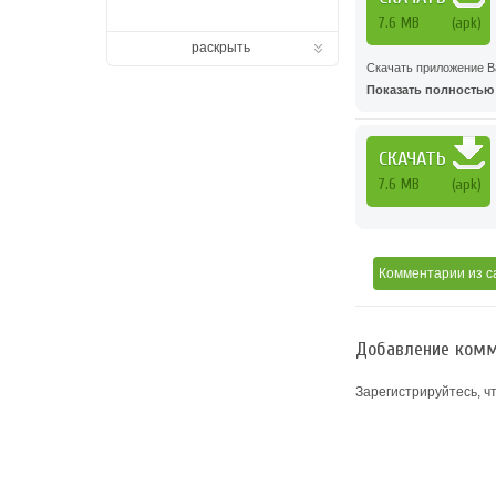
7.6 MB
(apk)
раскрыть
Скачать приложение B
Показать полностью .
СКАЧАТЬ
7.6 MB
(apk)
Комментарии
из с
Добавление комм
Зарегистрируйтесь, ч