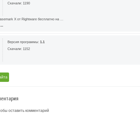
Скачали: 1190
asemark X от Rightware бесплатно на …
..
Версия программы:
1.1
Скачали: 1152
айта
ентария
тобы оставить комментарий