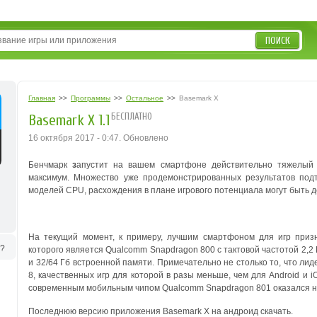
ПОИСК
Главная
>>
Программы
>>
Остальное
>>
Basemark X
БЕСПЛАТНО
Basemark X 1.1
16 октября 2017 - 0:47. Обновлено
Бенчмарк
з
апустит на вашем смартфоне действительно тяжелый 
максимум. Множество уже продемонстрированных результатов под
моделей CPU, расхождения в плане игрового потенциала могут быть 
На текущий момент, к примеру, лучшим смартфоном для игр приз
ь?
которого является Qualcomm Snapdragon 800 c тактовой частотой 2,2 
и 32/64 Гб встроенной памяти. Примечательно не столько то, что л
8, качественных игр для которой в разы меньше, чем для Android и 
современным мобильным чипом Qualcomm Snapdragon 801 оказался на
Последнюю версию приложения Basemark X на андроид скачать.