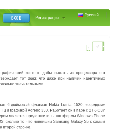
Русский
ВХОД
Регистрация
графический контент, дабы выжать из процессора его
тверждает тот факт, что даже при наличии идентичных
довольно значительными.
нан 6-дюймовый флагман Nokia Lumia 1520, «сердцем»
ГГц и графикой Adreno 330. Работает он в паре с 2 Гб ОЗУ
идером является представитель платформы Windows Phone
iOS, сколько то, что новейший Samsung Galaxy S5 с самым
 второй строчке.