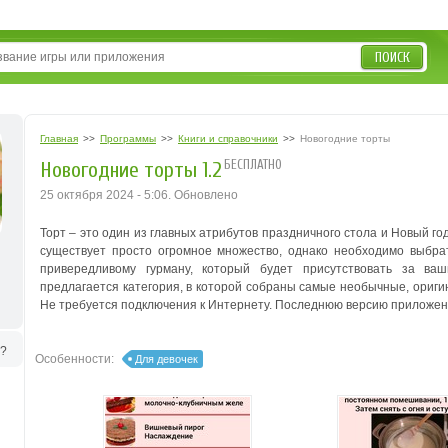
ПОИСК
Главная
>>
Программы
>>
Книги и справочники
>>
Новогодние торты
БЕСПЛАТНО
Новогодние торты 1.2
25 октября 2024 - 5:06. Обновлено
Торт – это один из главных атрибутов праздничного стола и Новый го
существует просто огромное множество, однако необходимо выбра
привередливому гурману, который будет присутствовать за в
предлагается категория, в которой собраны самые необычные, ориги
Не требуется подключения к Интернету. Последнюю версию приложени
ь?
Особенности:
Для девочек