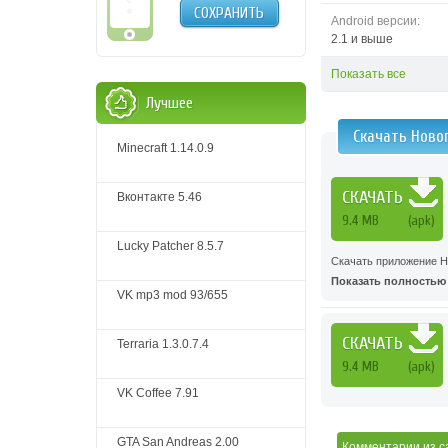
СОХРАНИТЬ
Android версии:
2.1 и выше
Показать все
Лучшее
Скачать Ново
Minecraft 1.14.0.9
СКАЧАТЬ
Вконтакте 5.46
9.4 MB
(apk)
Lucky Patcher 8.5.7
Скачать приложение Н
Показать полностью .
VK mp3 mod 93/655
СКАЧАТЬ
Terraria 1.3.0.7.4
9.4 MB
(apk)
VK Coffee 7.91
GTA San Andreas 2.00
Комментарии
из с