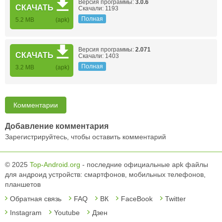
Версия программы:
3.0.6
СКАЧАТЬ
Скачали: 1193
Полная
5.2 MB
(apk)
Версия программы:
2.071
СКАЧАТЬ
Скачали: 1403
Полная
3.2 MB
(apk)
Комментарии
Добавление комментария
Зарегистрируйтесь, чтобы оставить комментарий
© 2025
Top-Android.org
- последние официальные apk файлы
для андроид устройств: смартфонов, мобильных телефонов,
планшетов
Обратная связь
FAQ
ВК
FaceBook
Twitter
Instagram
Youtube
Дзен