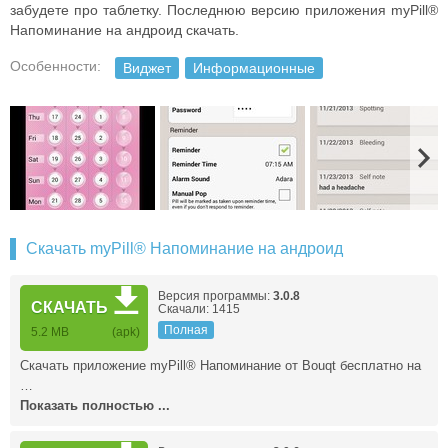
забудете про таблетку. Последнюю версию приложения myPill®
Напоминание на андроид скачать.
Особенности:
Виджет
Информационные
Скачать myPill® Напоминание на андроид
Версия программы:
3.0.8
СКАЧАТЬ
Скачали: 1415
Полная
5.2 MB
(apk)
Скачать приложение myPill® Напоминание от Bouqt бесплатно на
…
Показать полностью ...