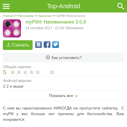
Top-Android
Главная
>>
Программы
>>
Здоровье
>>
myPill® Напоминание
myPill® Напоминание 3.0.8
16 октября 2017 - 22:29. Обновлено
Скачать
Как установить?
Общая оценка:
5
(
1
)
Android версии:
2.2 и выше
Показать все
С ним вы гарантированно НИКОГДА не пропустите таблетку. C
myPill у вас больше нет причины для беспокойства. Вам
понравится.