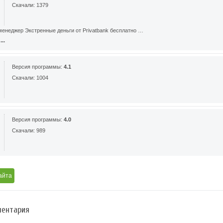
Скачали: 1379
енеджер Экстренные деньги от Privatbank бесплатно …
..
Версия программы:
4.1
Скачали: 1004
Версия программы:
4.0
Скачали: 989
айта
ентария