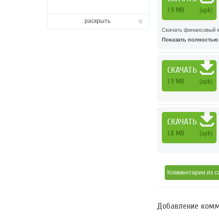
1.9 MB
(apk)
раскрыть
Скачать финансовый м
Показать полностью .
СКАЧАТЬ
1.9 MB
(apk)
СКАЧАТЬ
1.8 MB
(apk)
Комментарии
из с
Добавление комм