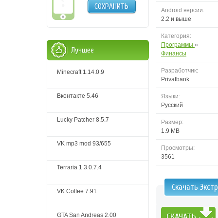
СОХРАНИТЬ
Android версии:
2.2 и выше
Категория:
Программы
»
Лучшее
Финансы
Разработчик:
Minecraft 1.14.0.9
Privatbank
Вконтакте 5.46
Языки:
Русский
Lucky Patcher 8.5.7
Размер:
1.9 MB
VK mp3 mod 93/655
Просмотры:
3561
Terraria 1.3.0.7.4
Скачать Экст
VK Coffee 7.91
GTA San Andreas 2.00
СКАЧАТЬ