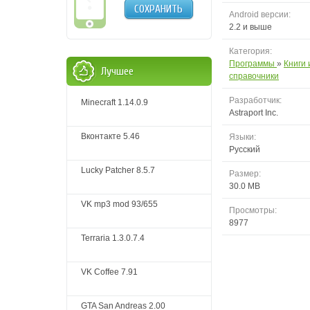
СОХРАНИТЬ
Android версии:
2.2 и выше
Категория:
Программы
»
Книги 
Лучшее
справочники
Разработчик:
Minecraft 1.14.0.9
Astraport Inc.
Вконтакте 5.46
Языки:
Русский
Lucky Patcher 8.5.7
Размер:
30.0 MB
VK mp3 mod 93/655
Просмотры:
8977
Terraria 1.3.0.7.4
VK Coffee 7.91
GTA San Andreas 2.00