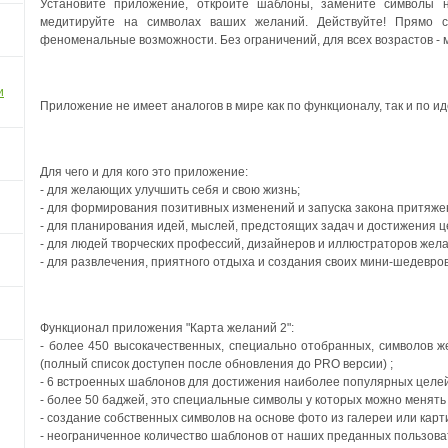
Установите приложение, откройте шаблоны, замените символы н
медитируйте на символах ваших желаний. Действуйте! Прямо с
феноменальные возможности. Без ограничений, для всех возрастов - м
и
Приложение не имеет аналогов в мире как по функционалу, так и по ид
Для чего и для кого это приложение:
- для желающих улучшить себя и свою жизнь;
- для формирования позитивных изменений и запуска закона притяже
- для планирования идей, мыслей, предстоящих задач и достижения ц
- для людей творческих профессий, дизайнеров и иллюстраторов жел
- для развлечения, приятного отдыха и создания своих мини-шедевров
Функционал приложения "Карта желаний 2":
- более 450 высокачественных, специально отобранных, символов ж
(полный список доступен после обновления до PRO версии) ;
- 6 встроенных шаблонов для достижения наиболее популярных целей
- более 50 баджей, это специальные символы у которых можно менять 
- создание собственных символов на основе фото из галереи или карти
- неограниченное количество шаблонов от наших преданных пользова