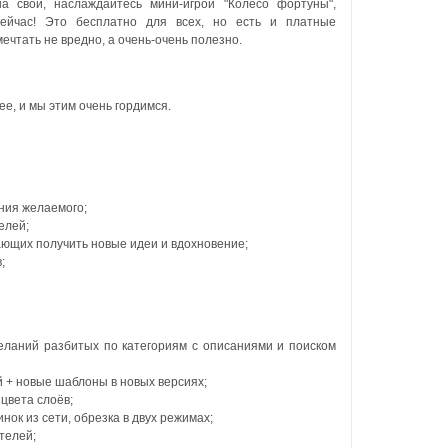
а свои, наслаждайтесь мини-игрой "Колесо фортуны",
ейчас! Это бесплатно для всех, но есть и платные
ечтать не вредно, а очень-очень полезно.
ее, и мы этим очень гордимся.
ния желаемого;
елей;
ающих получить новые идеи и вдохновение;
;
еланий разбитых по категориям с описаниями и поиском
 + новые шаблоны в новых версиях;
цвета слоёв;
нок из сети, обрезка в двух режимах;
телей;