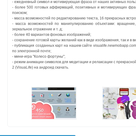
- ежедневный символ и мотивирующая фраза от наших активных польз
- более 500 готовых аффирмаций, позитивных и мотивирующих фраз,
поиском;
- масса возможностей по редактированию текста, 16 прекрасных встро
- масса возможностей по манипулированию объектами: вращение,
зеркальное отражение и т. д;
- более 40 вариантов фоновых изображений;
- сохранение готовой карты желаний как в виде изображения, так и в
- публикация созданных карт на нашем сайте visualife.newmobapp.com
по электронной почте;
- мини-игра "Колесо фортуны";
- режим анимации символов для медитации и релаксации с прекрасн
2 (VisuaLife) на андроид скачать.