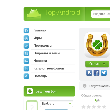
Top-Android
Главная
Игры
Программы
Виджеты и темы
Новости
Скачать
Каталог телефонов
Помощь
Как установит
Ваш телефон
Общая оценка:
5
(
1
)
Выбрать