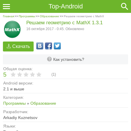
Top-Android
Главная
>>
Программы
>>
Образование
>>
Решаем геометрию с MathX
Решаем геометрию с MathX 1.3.1
16 октября 2017 - 0:45. Обновлено
Скачать
Как установить?
Общая оценка:
5
(
1
)
Android версии:
2.1 и выше
Категория:
Программы
»
Образование
Разработчик:
Arkadiy Kuznetsov
Языки: