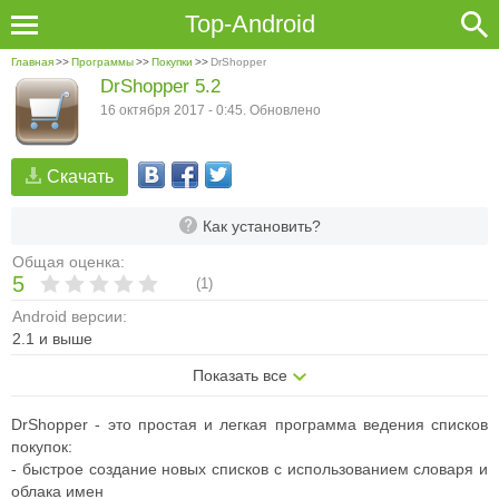
Top-Android
Главная
>>
Программы
>>
Покупки
>>
DrShopper
DrShopper 5.2
16 октября 2017 - 0:45. Обновлено
Скачать
Как установить?
Общая оценка:
5
(
1
)
Android версии:
2.1 и выше
Показать все
DrShopper - это простая и легкая программа ведения списков
покупок:
- быстрое создание новых списков с использованием словаря и
облака имен