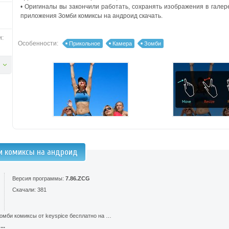
• Оригиналы вы закончили работать, сохранять изображения в гале
приложения Зомби комиксы на андроид скачать.
и:
Особенности:
Прикольное
Камера
Зомби
и комиксы на андроид
Версия программы:
7.86.ZCG
Скачали: 381
омби комиксы от keyspice бесплатно на …
..