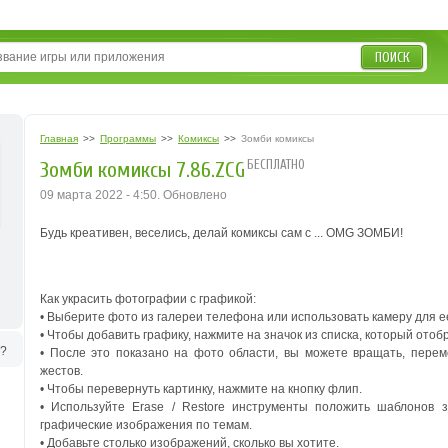
ПОИСК
Главная
>>
Программы
>>
Комиксы
>>
Зомби комиксы
БЕСПЛАТНО
Зомби комиксы 7.86.ZCG
09 марта 2022 - 4:50. Обновлено
Будь креативен, веселись, делай комиксы сам с ... OMG ЗОМБИ!
Как украсить фотографии с графикой:
• Выберите фото из галереи телефона или использовать камеру для е
• Чтобы добавить графику, нажмите на значок из списка, который отоб
ь?
• После это показано на фото области, вы можете вращать, пере
жестов.
• Чтобы перевернуть картинку, нажмите на кнопку флип.
• Используйте Erase / Restore инструменты положить шаблонов 
графические изображения по темам.
• Добавьте столько изображений, сколько вы хотите.