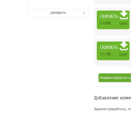
раскрыть
СКАЧАТЬ
5.4 MB
(apk)
СКАЧАТЬ
5.5 MB
(apk)
Комментарии
из с
Добавление комм
Зарегистрируйтесь, ч