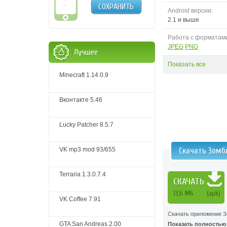
СОХРАНИТЬ
Android версии:
2.1 и выше
Работа с форматам
JPEG
PNG
Лучшее
Показать все
Minecraft 1.14.0.9
Вконтакте 5.46
Lucky Patcher 8.5.7
VK mp3 mod 93/655
Скачать Зомб
Terraria 1.3.0.7.4
СКАЧАТЬ
13,6 МБ
(apk)
VK Coffee 7.91
Скачать приложение З
GTA San Andreas 2.00
Показать полностью .