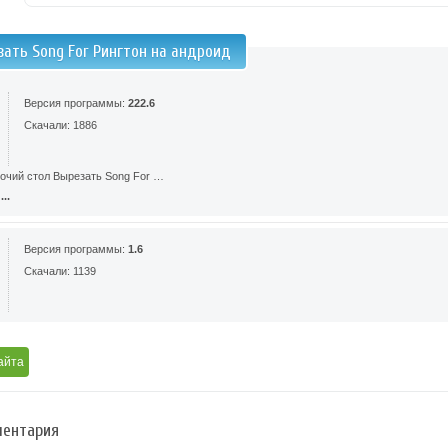
зать Song For Рингтон на андроид
Версия программы:
222.6
Скачали: 1886
бочий стол Вырезать Song For …
..
Версия программы:
1.6
Скачали: 1139
айта
ентария