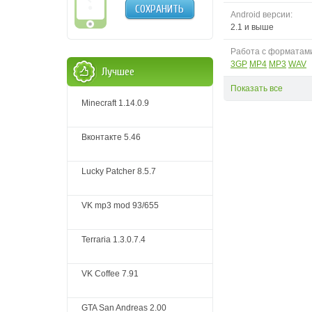
СОХРАНИТЬ
Android версии:
2.1 и выше
Работа с форматам
3GP
MP4
MP3
WAV
Лучшее
Показать все
Minecraft 1.14.0.9
Вконтакте 5.46
Lucky Patcher 8.5.7
VK mp3 mod 93/655
Terraria 1.3.0.7.4
VK Coffee 7.91
GTA San Andreas 2.00