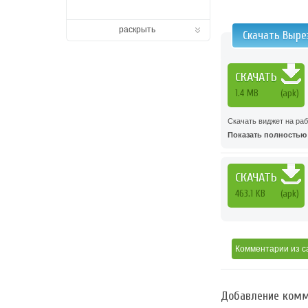
раскрыть
Скачать Выре
СКАЧАТЬ
1.4 MB
(apk)
Скачать виджет на ра
Показать полностью .
СКАЧАТЬ
463.1 KB
(apk)
Комментарии
из с
Добавление комм