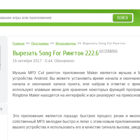
ПОИСК
Главная
>>
Программы
>>
Мультимедиа
>>
Вырезать Song For Рингтон
БЕСПЛАТНО
Вырезать Song For Рингтон 222.6
16 октября 2017 - 0:44. Обновлено
Музыка MP3 Cut рингтон приложение Maker является музыка и MP
устройства Android. Вы можете установить время начала и окончани
начала и окончания записи пункта, или набрав в отметки о вре
используют клавиши меню для хранения некоторых функций програ
Ringtone Maker находятся на интерфейс и все реагируют на прикосно
ь?
Это приложение является гораздо быстрее процесс резки и мног
собственный MP3 мелодии быстро и легко с этим новым приложением
вашего устройства и использовать его в качестве сигнала вызова, уве