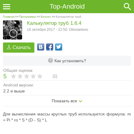
Top-Android
Главная
>>
Программы
>>
Бизнес
>>
Калькулятор труб
Калькулятор труб 1.6.4
16 октября 2017 - 22:50. Обновлено
Скачать
Как установить?
Общая оценка:
5
(
1
)
Android версии:
2.2 и выше
Показать все
Для вычисления массы круглых труб используется формула: m
= Pi * ro * S * (D - S) * L