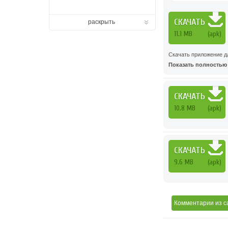
СКАЧАТЬ
раскрыть
11.1 MB
(apk)
Скачать приложение д
Показать полностью .
СКАЧАТЬ
10.8 MB
(apk)
СКАЧАТЬ
9.6 MB
(apk)
Комментарии
из с