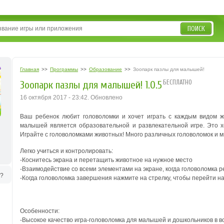
ПОИСК
Главная
>>
Программы
>>
Образование
>>
Зоопарк пазлы для малышей!
БЕСПЛАТНО
Зоопарк пазлы для малышей! 1.0.5
16 октября 2017 - 23:42. Обновлено
Ваш ребенок любит головоломки и хочет играть с каждым видом 
малышей является образовательной и развлекательной игре.
Это х
Играйте с головоломками животных!
Много различных головоломок и м
Легко учиться и контролировать:
-Коснитесь экрана и перетащить животное на нужное место
-Взаимодействие со всеми элементами на экране, когда головоломка 
ь?
-Когда головоломка завершения нажмите на стрелку, чтобы перейти н
Особенности:
-Высокое качество игра-головоломка для малышей и дошкольников в во