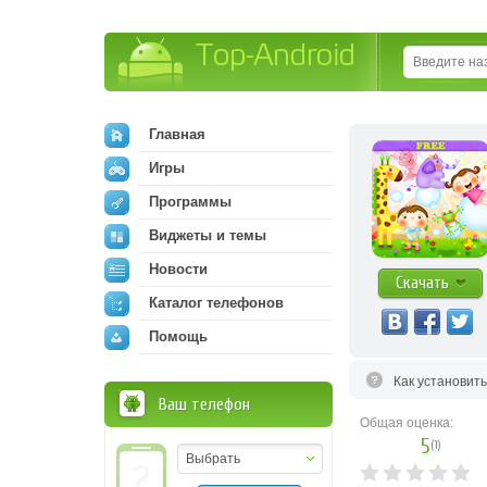
Top-Android
Главная
Игры
Программы
Виджеты и темы
Новости
Скачать
Каталог телефонов
Помощь
Как установит
Ваш телефон
Общая оценка:
5
(
1
)
Выбрать