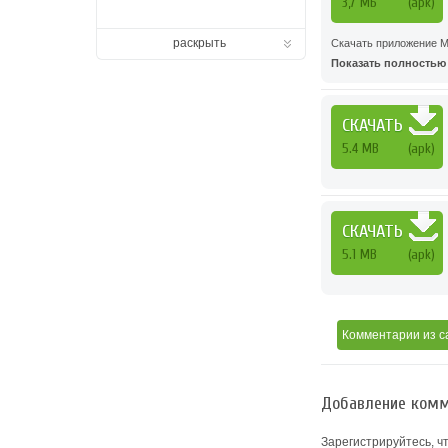
3,7 МБ
(apk)
раскрыть
Скачать приложение М
Показать полностью .
СКАЧАТЬ
5.4 MB
(apk)
СКАЧАТЬ
5.1 MB
(apk)
Комментарии
из с
Добавление комм
Зарегистрируйтесь, ч