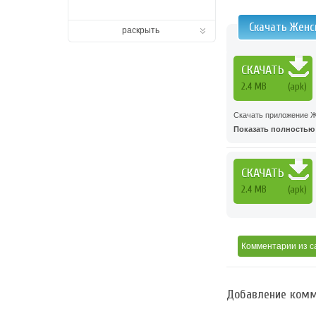
Скачать Женс
раскрыть
СКАЧАТЬ
2.4 MB
(apk)
Скачать приложение Ж
Показать полностью .
СКАЧАТЬ
2.4 MB
(apk)
Комментарии
из с
Добавление комм