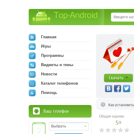
Top-Android
Главная
Игры
Программы
Виджеты и темы
Новости
Скачать
Каталог телефонов
Помощь
Как установит
Ваш телефон
Общая оценка:
5
(
1
)
Выбрать