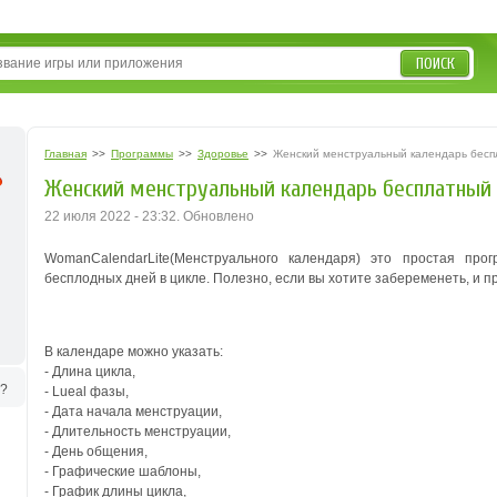
ПОИСК
Главная
>>
Программы
>>
Здоровье
>>
Женский менструальный календарь бес
Женский менструальный календарь бесплатный 
22 июля 2022 - 23:32. Обновлено
WomanCalendarLite(Менструального календаря) это простая про
бесплодных дней в цикле. Полезно, если вы хотите забеременеть, и п
В календаре можно указать:
- Длина цикла,
ь?
- Lueal фазы,
- Дата начала менструации,
- Длительность менструации,
- День общения,
- Графические шаблоны,
- График длины цикла,