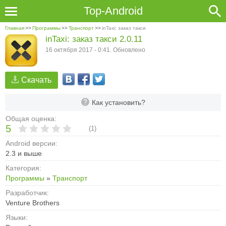
Top-Android
Главная
>>
Программы
>>
Транспорт
>>
inTaxi: заказ такси
inTaxi: заказ такси 2.0.11
16 октября 2017 - 0:41. Обновлено
Скачать
Как установить?
Общая оценка:
5
(
1
)
Android версии:
2.3 и выше
Категория:
Программы
»
Транспорт
Разработчик:
Venture Brothers
Языки: