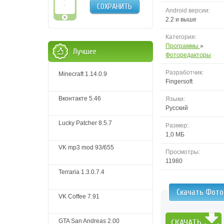
СОХРАНИТЬ
Android версии:
2.2 и выше
Категория:
Программы
»
Лучшее
Фоторедакторы
Разработчик:
Minecraft 1.14.0.9
Fingersoft
Вконтакте 5.46
Языки:
Русский
Lucky Patcher 8.5.7
Размер:
1,0 MБ
VK mp3 mod 93/655
Просмотры:
11980
Terraria 1.3.0.7.4
Скачать Фото
VK Coffee 7.91
GTA San Andreas 2.00
СКАЧАТЬ