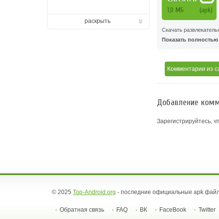
1,0 MБ
(apk)
раскрыть
Скачать развлекатель
Показать полностью .
Комментарии
из с
Добавление комм
Зарегистрируйтесь, ч
© 2025
Top-Android.org
- последние официальные apk файл
Обратная связь
FAQ
ВК
FaceBook
Twitter