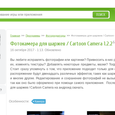
ПОИСК
Главная
>>
Программы
>>
Фоторедакторы
>>
Фотокамера для шаржев / Cartoon
Б
Фотокамера для шаржев / Cartoon Camera 1.2.2
16 октября 2017 - 1:13. Обновлено
Вы любите исправлять фотографии или картинки? Привносить в них
их, изменять текстуры? Добавлять некоторые предметы, мазки? То
Стоит сразу упомянуть о том, что приложение подходит только для
распоряжении будут двенадцать различных эффектов, таких как шарж
и многие другие. Редактирование и сохранение фотографий не вызы
так как оно было оформлено при помощи самого приложения. Посл
для шаржев / Cartoon Camera на андроид скачать.
ь?
Особенности:
Камера