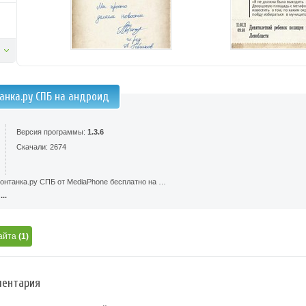
анка.ру СПБ на андроид
Версия программы:
1.3.6
Скачали: 2674
онтанка.ру СПБ от MediaPhone бесплатно на …
..
айта
(1)
ентария