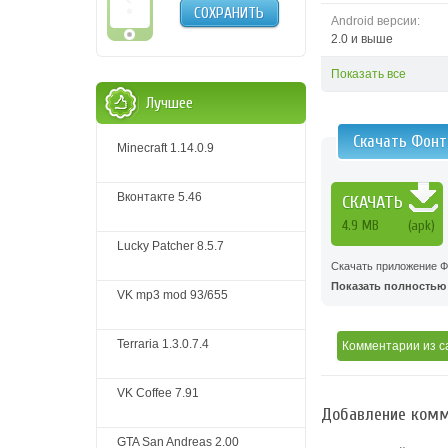
СОХРАНИТЬ
Android версии:
2.0 и выше
Показать все
Лучшее
Скачать Фонт
Minecraft 1.14.0.9
Вконтакте 5.46
СКАЧАТЬ
4.9 MB
(apk)
Lucky Patcher 8.5.7
Скачать приложение Ф
Показать полностью .
VK mp3 mod 93/655
Terraria 1.3.0.7.4
Комментарии
из с
VK Coffee 7.91
Добавление комм
GTA San Andreas 2.00