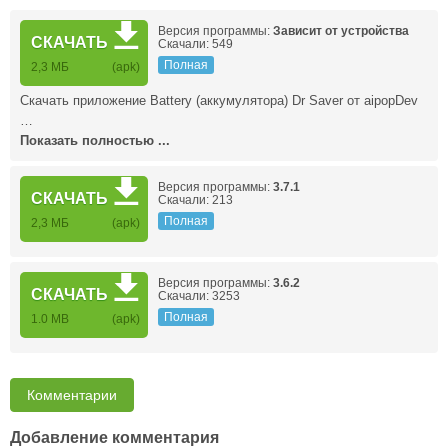
Версия программы:
Зависит от устройства
СКАЧАТЬ
Скачали: 549
Полная
2,3 МБ
(apk)
Скачать приложение Battery (аккумулятора) Dr Saver от aipopDev
…
Показать полностью ...
Версия программы:
3.7.1
СКАЧАТЬ
Скачали: 213
Полная
2,3 МБ
(apk)
Версия программы:
3.6.2
СКАЧАТЬ
Скачали: 3253
Полная
1.0 MB
(apk)
Комментарии
Добавление комментария