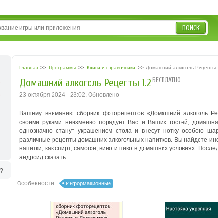
ПОИСК
Главная
>>
Программы
>>
Книги и справочники
>>
Домашний алкоголь Рецепты
БЕСПЛАТНО
Домашний алкоголь Рецепты 1.2
23 октября 2024 - 23:02. Обновлено
Вашему вниманию сборник фоторецептов «Домашний алкоголь Рец
своими руками неизменно порадует Вас и Ваших гостей, домашня
однозначно станут украшением стола и внесут нотку особого ша
различные рецепты домашних алкогольных напитков. В
ы найдете инф
напитки, как спирт, самогон, вино и пиво в домашних условиях.
Послед
андроид скачать.
ь?
Особенности:
Информационные