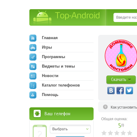
Top-Android
Главная
Игры
Программы
Виджеты и темы
Новости
Скачать
Каталог телефонов
Помощь
Как установит
Ваш телефон
Общая оценка:
5
(
1
)
Выбрать