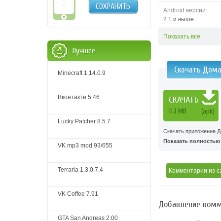
СОХРАНИТЬ
Android версии:
2.1 и выше
Показать все
Лучшее
Скачать Дома
Minecraft 1.14.0.9
Вконтакте 5.46
СКАЧАТЬ
11.1 MB
(apk)
Lucky Patcher 8.5.7
Скачать приложение До
Показать полностью .
VK mp3 mod 93/655
Terraria 1.3.0.7.4
Комментарии
из с
VK Coffee 7.91
Добавление комм
GTA San Andreas 2.00