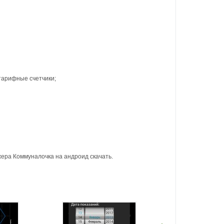
готарифные счетчики;
жера Коммуналочка на андроид скачать.