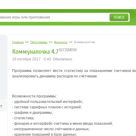
ПОИСК
Главная
>>
Программы
>>
Финансы
>>
Коммуналочка
БЕСПЛАТНО
Коммуналочка 4.7
16 октября 2017 - 0:40. Обновлено
Программа позволяет вести статистику за показаниями счетчиков во
анализировать динамику расходов по счётчикам.
Возможности программы:
- удобный пользовательский интерфейс;
ь?
- система тарифных планов с историей;
- графики и диаграммы;
- статистика;
- фонарик и интерфейс счетчика в меню ввода показаний;
- неограниченное число счётчиков и данных;
- хранение показаний в базе данных;