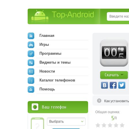
Top-Android
Главная
Игры
Программы
Виджеты и темы
Новости
Скачать
Каталог телефонов
Помощь
Как установит
Ваш телефон
Общая оценка:
5
(
1
)
Выбрать