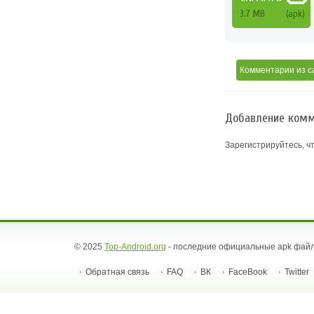
3.7 MB
(apk)
Комментарии
из с
Добавление комм
Зарегистрируйтесь, ч
© 2025
Top-Android.org
- последние официальные apk файл
Обратная связь
FAQ
ВК
FaceBook
Twitter