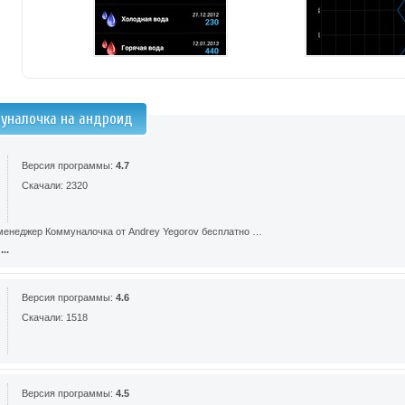
уналочка на андроид
Версия программы:
4.7
Скачали: 2320
енеджер Коммуналочка от Andrey Yegorov бесплатно …
..
Версия программы:
4.6
Скачали: 1518
Версия программы:
4.5