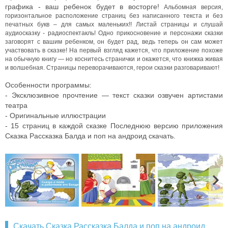
графика - ваш ребенок будет в восторге!
Альбомная версия,
горизонтальное расположение страниц без написанного текста и без
печатных букв – для самых маленьких!!
Листай страницы и слушай
аудиосказку - радиоспектакль!
Одно прикосновение и персонажи сказки
заговорят с вашим ребенком, он будет рад, ведь теперь он сам может
участвовать в сказке!
На первый взгляд кажется, что приложение похоже
на обычную книгу — но коснитесь странички и окажется, что книжка живая
и волшебная. Страницы переворачиваются, герои сказки разговаривают!
Особенности программы:
- Эксклюзивное прочтение — текст сказки озвучен артистами
театра
- Оригинальные иллюстрации
- 15 страниц в каждой сказке Последнюю версию приложения
Сказка Рассказка Балда и поп на андроид скачать.
Скачать Сказка Рассказка Балда и поп на андроид