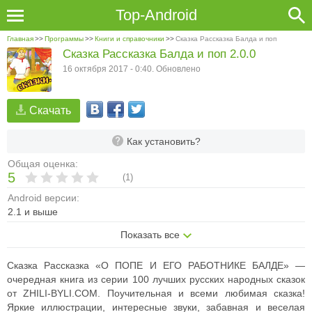
Top-Android
Главная
>>
Программы
>>
Книги и справочники
>>
Сказка Рассказка Балда и поп
Сказка Рассказка Балда и поп 2.0.0
16 октября 2017 - 0:40. Обновлено
Скачать
Как установить?
Общая оценка:
5
(
1
)
Android версии:
2.1 и выше
Показать все
Сказка Рассказка «О ПОПЕ И ЕГО РАБОТНИКЕ БАЛДЕ» —
очередная книга из серии 100 лучших русских народных сказок
от ZHILI-BYLI.COM. Поучительная и всеми любимая сказка!
Яркие иллюстрации, интересные звуки, забавная и веселая