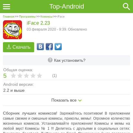
Top-Android
Главная
>>
Программы
>>
Комиксы
>>
iFace
iFace 2.23
03 февраля 2020 - 9:39. Обновлено
Скачать
Как установить?
Общая оценка:
5
(
1
)
Android версии:
2.2 и выше
Показать все
Сборник лучших комиксов!
Заряжайтесь позитивом!
В приложении
самые свежие и смешные комиксы, приколы, мемы!
Огромное количество
жизненных комиксов.
Устанавливайте приложение! Комиксы и мемы на
любой вкус!
Комиксы № 1 !!!
Делитесь с друзьями в социальных сетях: