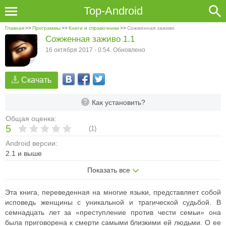
Top-Android
Главная
>>
Программы
>>
Книги и справочники
>>
Сожженная заживо
Сожженная заживо 1.1
16 октября 2017 - 0:54. Обновлено
Скачать
Как установить?
Общая оценка:
5
(
1
)
Android версии:
2.1 и выше
Показать все
Эта книга, переведенная на многие языки, представляет собой
исповедь женщины с уникальной и трагической судьбой. В
семнадцать лет за «преступление против чести семьи» она
была приговорена к смерти самыми близкими ей людьми. О ее