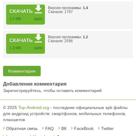
Версия программы:
1.4
СКАЧАТЬ
Скачали: 1797
2.2 MB
(apk)
Версия программы:
1.2
СКАЧАТЬ
Скачали: 2596
1.3 MB
(apk)
Комментарии
Добавление комментария
Зарегистрируйтесь, чтобы оставить комментарий
© 2025
Top-Android.org
- последние официальные apk файлы
для андроид устройств: смартфонов, мобильных телефонов,
планшетов
Обратная связь
FAQ
ВК
FaceBook
Twitter