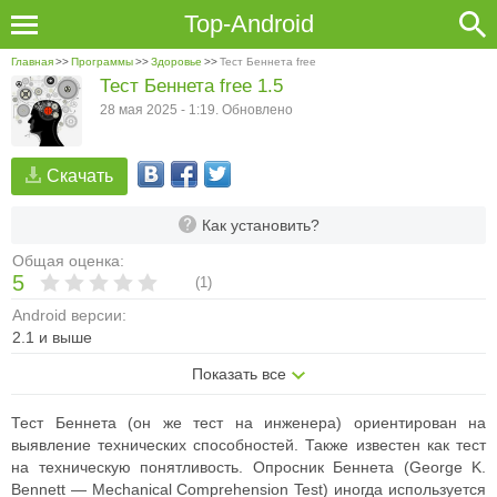
Top-Android
Главная
>>
Программы
>>
Здоровье
>>
Тест Беннета free
Тест Беннета free 1.5
28 мая 2025 - 1:19. Обновлено
Скачать
Как установить?
Общая оценка:
5
(
1
)
Android версии:
2.1 и выше
Показать все
Тест Беннета (он же тест на инженера) ориентирован на
выявление технических способностей. Также известен как тест
на техническую понятливость. Опросник Беннета (George K.
Bennett — Mechanical Comprehension Test) иногда используется