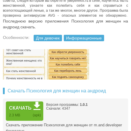
советы, следуя которым вы обретете уверенность в себе, научитесь быть
женственной, узнаете как полюбить себя и как справиться с
всепоглощающей ленью, а так же многое, многое другое. Программа была
проверена антивирусом AVG - опасных элементов не обнаружено.
Последнюю версию приложения Психология для женщин на
андроид скачать.
Особенности:
Для девочек
Информационные
Скачать Психология для женщин на андроид
Версия программы:
1.0.1
СКАЧАТЬ
Скачали: 4347
2.3 MB
(apk)
Скачать приложение Психология для женщин от m.and.developer