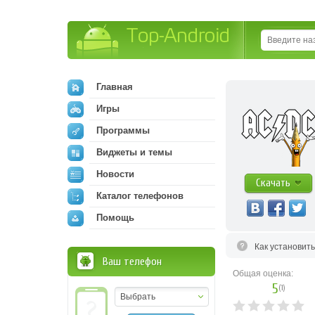
Top-Android
Главная
Игры
Программы
Виджеты и темы
Новости
Скачать
Каталог телефонов
Помощь
Как установит
Ваш телефон
Общая оценка:
5
(
1
)
Выбрать