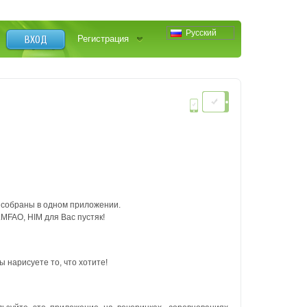
Русский
ВХОД
Регистрация
п собраны в одном приложении.
LMFAO, HIM для Вас пустяк!
 нарисуете то, что хотите!