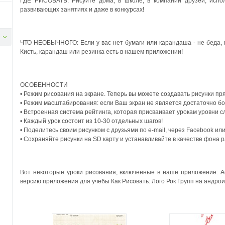
ГДЕ РИСОВАТЬ: Рисуйте дома, в школе, в компании друзей, испол
развивающих занятиях и даже в конкурсах!
ЧТО НЕОБЫЧНОГО: Если у вас нет бумаги или карандаша - не беда, 
Кисть, карандаш или резинка есть в нашем приложении!
ОСОБЕННОСТИ
• Режим рисования на экране. Теперь вы можете создавать рисунки пря
• Режим масштабирования: если Ваш экран не является достаточно бо
• Встроенная система рейтинга, которая присваивает урокам уровни сл
• Каждый урок состоит из 10-30 отдельных шагов!
• Поделитесь своим рисунком с друзьями по e-mail, через Facebook или
• Сохраняйте рисунки на SD карту и устанавливайте в качестве фона р
Вот некоторые уроки рисования, включенные в наше приложение: Aero
версию приложения для учебы Как Рисовать: Лого Рок Групп на андрои