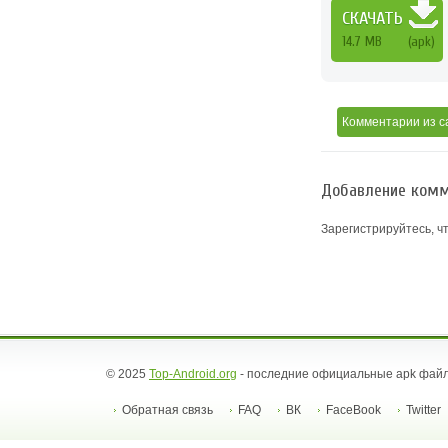
СКАЧАТЬ
14.7 MB
(apk)
Комментарии
из с
Добавление комм
Зарегистрируйтесь, ч
© 2025
Top-Android.org
- последние официальные apk файл
Обратная связь
FAQ
ВК
FaceBook
Twitter