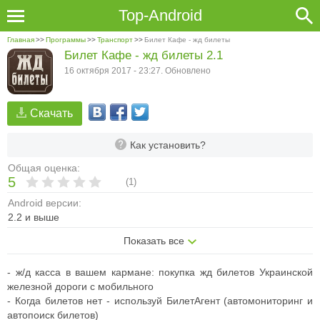
Top-Android
Главная
>>
Программы
>>
Транспорт
>>
Билет Кафе - жд билеты
Билет Кафе - жд билеты 2.1
16 октября 2017 - 23:27. Обновлено
Скачать
Как установить?
Общая оценка:
5
(
1
)
Android версии:
2.2 и выше
Показать все
- ж/д касса в вашем кармане: покупка жд билетов Украинской
железной дороги с мобильного
- Когда билетов нет - используй БилетАгент (автомониторинг и
автопоиск билетов)