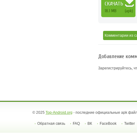
СКАЧАТЬ
18.1 MB
(apk)
Комментарии
из с
Добавление комм
Зарегистрируйтесь, ч
© 2025
Top-Android.org
- последние официальные apk файл
Обратная связь
FAQ
ВК
FaceBook
Twitter