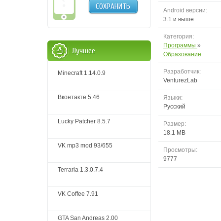
СОХРАНИТЬ
Android версии:
3.1 и выше
Категория:
Программы
»
Лучшее
Образование
Разработчик:
Minecraft 1.14.0.9
VenturezLab
Вконтакте 5.46
Языки:
Русский
Lucky Patcher 8.5.7
Размер:
18.1 MB
VK mp3 mod 93/655
Просмотры:
9777
Terraria 1.3.0.7.4
VK Coffee 7.91
GTA San Andreas 2.00