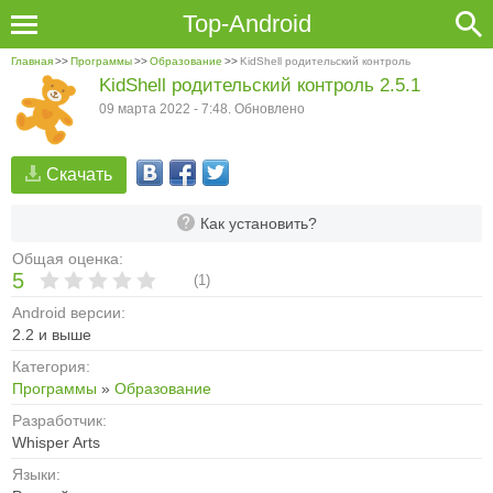
Top-Android
Главная
>>
Программы
>>
Образование
>>
KidShell родительский контроль
KidShell родительский контроль 2.5.1
09 марта 2022 - 7:48. Обновлено
Скачать
Как установить?
Общая оценка:
5
(
1
)
Android версии:
2.2 и выше
Категория:
Программы
»
Образование
Разработчик:
Whisper Arts
Языки: