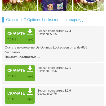
Скачать LG Optimus Lockscreen на андроид
Версия программы:
3.2.3
СКАЧАТЬ
Скачали: 5055
7.6 MB
(apk)
Скачать приложение LG Optimus Lockscreen от andev888
бесплатно …
Показать полностью ...
Версия программы:
3.2.1
СКАЧАТЬ
Скачали: 1606
7.6 MB
(apk)
Версия программы:
3.2.0
СКАЧАТЬ
Скачали: 2476
7.0 MB
(apk)