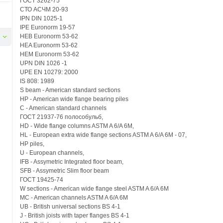
ГОСТ 3262-75
СТО АСЧМ 20-93
IPN DIN 1025-1
IPE Euronorm 19-57
HEB Euronorm 53-62
HEA Euronorm 53-62
HEM Euronorm 53-62
UPN DIN 1026 -1
UPE EN 10279: 2000
IS 808: 1989
S beam - American standard sections
HP - American wide flange bearing piles
C - American standard channels
ГОСТ 21937-76 полособульб,
HD - Wide flange columns ASTM A 6/A 6M,
HL - European extra wide flange sections ASTM A 6/A 6M - 07,
HP piles,
U - European channels,
IFB - Assymetric Integrated floor beam,
SFB - Assymetric Slim floor beam
ГОСТ 19425-74
W sections - American wide flange steel ASTM A 6/A 6M
MC - American channels ASTM A 6/A 6M
UB - British universal sections BS 4-1
J - British joists with taper flanges BS 4-1