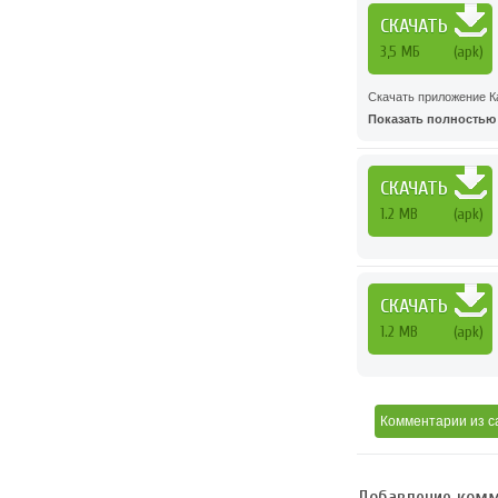
СКАЧАТЬ
3,5 МБ
(apk)
Скачать приложение К
Показать полностью .
СКАЧАТЬ
1.2 MB
(apk)
СКАЧАТЬ
1.2 MB
(apk)
Комментарии
из с
Добавление комм