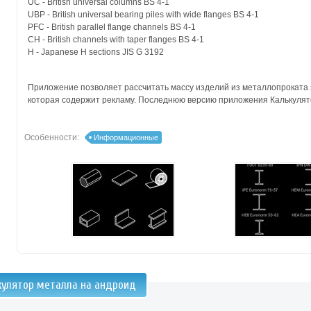
UC - British universal columns BS 4-1
UBP - British universal bearing piles with wide flanges BS 4-1
PFC - British parallel flange channels BS 4-1
CH - British channels with taper flanges BS 4-1
H - Japanese H sections JIS G 3192
Приложение позволяет рассчитать массу изделий из металлопроката з
которая содержит рекламу. Последнюю версию приложения Калькулято
Особенности:
Информационные
кулятор металла на андроид