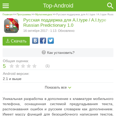
Top-Android
Главная
>>
Программы
>>
Мультимедиа
>>
Русская поддержка для A.I.type / A.I.type Russia
Русская поддержка для A.I.type / A.I.type
Russian Predictionary 1.0
16 октября 2017 - 1:13. Обновлено
Скачать
Как установить?
Общая оценка:
5
(
1
)
Android версии:
2.1 и выше
Показать все
Уникальная разработка в дополнение к клавиатуре мобильного
телефона, оснащенная системой предугадывания текста,
распознавания ошибок и русским словарем как дополнением.
Имеет массу функций для безошибочного написания текстов,