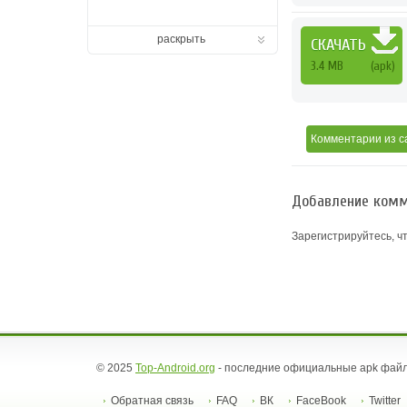
раскрыть
СКАЧАТЬ
3.4 MB
(apk)
Комментарии
из с
Добавление комм
Зарегистрируйтесь, ч
© 2025
Top-Android.org
- последние официальные apk файл
Обратная связь
FAQ
ВК
FaceBook
Twitter