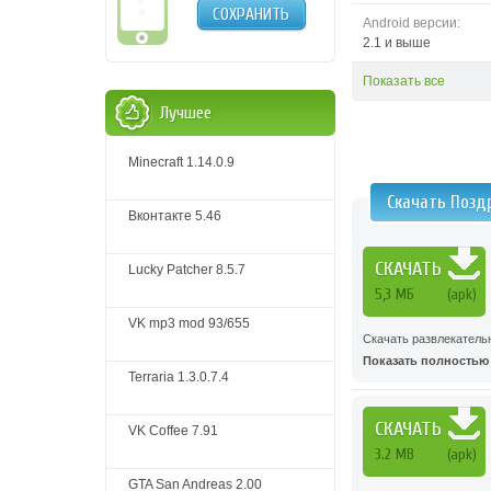
СОХРАНИТЬ
Android версии:
2.1 и выше
Показать все
Лучшее
Minecraft 1.14.0.9
Скачать Позд
Вконтакте 5.46
СКАЧАТЬ
Lucky Patcher 8.5.7
5,3 МБ
(apk)
VK mp3 mod 93/655
Скачать развлекатель
Показать полностью .
Terraria 1.3.0.7.4
СКАЧАТЬ
VK Coffee 7.91
3.2 MB
(apk)
GTA San Andreas 2.00