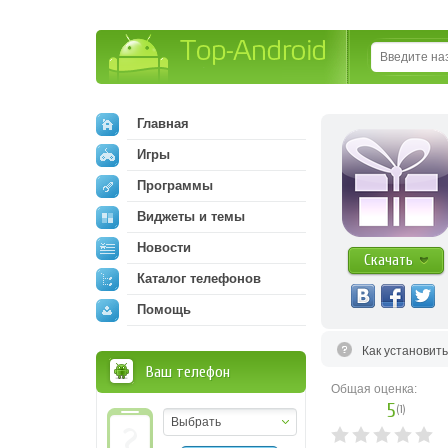
Top-Android
Главная
Игры
Программы
Виджеты и темы
Новости
Скачать
Каталог телефонов
Помощь
Как установит
Ваш телефон
Общая оценка:
5
(
1
)
Выбрать