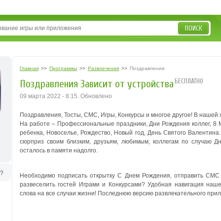
ПОИСК
Главная
>>
Программы
>>
Развлечения
>>
Поздравления
БЕСПЛАТНО
Поздравления Зависит от устройства
09 марта 2022 - 8:15. Обновлено
Поздравления, Тосты, СМС, Игры, Конкурсы и многое другое! В нашей
На работе – Профессиональные праздники, Дни Рождения коллег, 8 
ребенка, Новоселье, Рождество, Новый год, День Святого Валентина
сюрприз своим близким, друзьям, любимым, коллегам по случаю Д
осталось в памяти надолго.
ь?
Необходимо подписать открытку С Днем Рождения, отправить СМС 
развеселить гостей Играми и Конкурсами? Удобная навигация на
слова на все случаи жизни! Последнюю версию развлекательного при