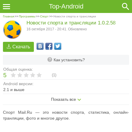
Top-Android
Главная
>>
Программы
>>
Спорт
>>
Новости спорта и трансляции
Новости спорта и трансляции 1.0.2.58
16 октября 2017 - 20:41. Обновлено
Скачать
Как установить?
Общая оценка:
5
(
1
)
Android версии:
2.1 и выше
Показать все
Спорт Mail.Ru — это новости спорта, статистика, онлайн-
транляции, фото и многое другое.