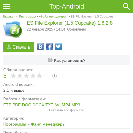
Top-Android
Главная
>>
Программы
>>
Файл менеджеры
>>
ES File Explorer (1.5 Cupcake)
ES File Explorer (1.5 Cupcake) 1.6.2.8
22 января 2025 - 14:14. Обновлено
Скачать
Как установить?
Общая оценка:
5
(
1
)
Android версии:
2.1 и выше
Работа с форматами:
FTP
PDF
DOC
DOCX
TXT
AVI
MP4
MP3
Показать все форматы
Категория:
Программы
»
Файл менеджеры
Разработчик: