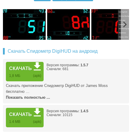
Скачать Спидометр DigiHUD на андроид
Версия программы:
1.5.7
СКАЧАТЬ
Скачали: 681
1,8 МБ
(apk)
Скачать приложение Спидометр DigiHUD от James Moss
бесплатно …
Показать полностью ...
Версия программы:
1.4.5
СКАЧАТЬ
Скачали: 10115
1.4 MB
(apk)