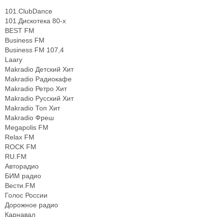
101.ClubDance
101.Дискотека 80-х
BEST FM
Business FM
Business FM 107,4
Laary
Makradio Детский Хит
Makradio Радиокафе
Makradio Ретро Хит
Makradio Русский Хит
Makradio Топ Хит
Makradio Фреш
Megapolis FM
Relax FM
ROCK FM
RU.FM
Авторадио
БИМ радио
Вести.FM
Голос России
Дорожное радио
Карнавал