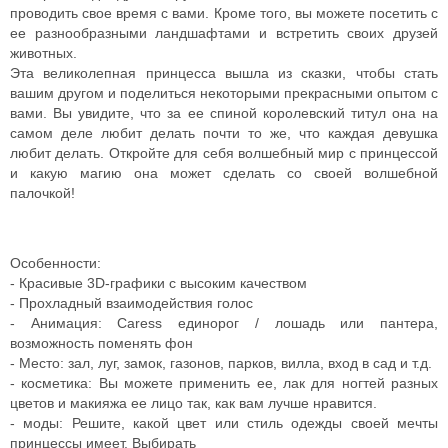
проводить свое время с вами. Кроме того, вы можете посетить с
ее разнообразными ландшафтами и встретить своих друзей
животных.
Эта великолепная принцесса вышла из сказки, чтобы стать
вашим другом и поделиться некоторыми прекрасными опытом с
вами. Вы увидите, что за ее спиной королевский титул она на
самом деле любит делать почти то же, что каждая девушка
любит делать. Откройте для себя волшебный мир с принцессой
и какую магию она может сделать со своей волшебной
палочкой!
Особенности:
- Красивые 3D-графики с высоким качеством
- Прохладный взаимодействия голос
- Анимация: Caress единорог / лошадь или пантера,
возможность поменять фон
- Место: зал, луг, замок, газонов, парков, вилла, вход в сад и т.д.
- косметика: Вы можете применить ее, лак для ногтей разных
цветов и макияжа ее лицо так, как вам лучше нравится.
- моды: Решите, какой цвет или стиль одежды своей мечты
принцессы имеет. Выбирать