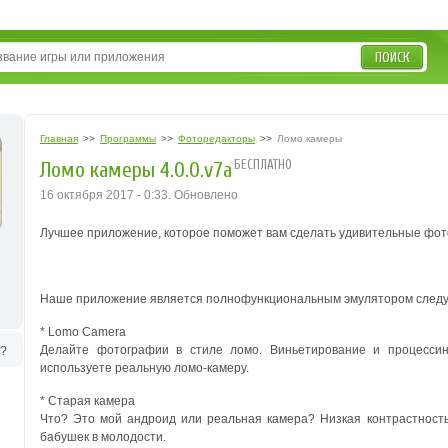
ПОИСК
Главная
>>
Программы
>>
Фоторедакторы
>>
Ломо камеры
БЕСПЛАТНО
Ломо камеры 4.0.0.v7a
16 октября 2017 - 0:33. Обновлено
Лучшее приложение, которое поможет вам сделать удивительные фо
Наше приложение является полнофункциональным эмулятором следу
* Lomo Camera
Делайте фотографии в стиле ломо. Виньетирование и процессинг
ь?
используете реальную ломо-камеру.
* Старая камера
Что? Это мой андроид или реальная камера? Низкая контрастност
бабушек в молодости.