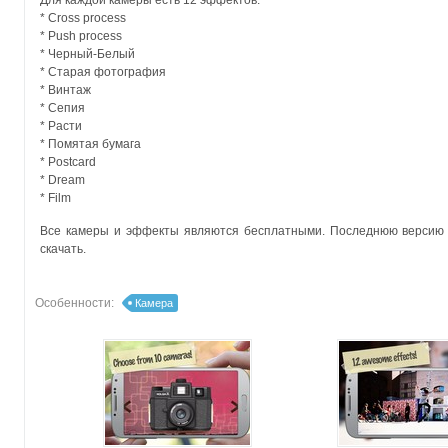
Для каждой камеры есть 12 эффектов.
* Cross process
* Push process
* Черный-Белый
* Старая фотография
* Винтаж
* Сепия
* Расти
* Помятая бумага
* Postcard
* Dream
* Film
Все камеры и эффекты являются бесплатными. Последнюю версию 
скачать.
Особенности:
Камера