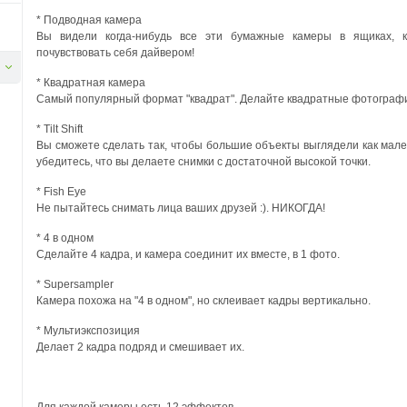
* Подводная камера
Вы видели когда-нибудь все эти бумажные камеры в ящиках, 
почувствовать себя дайвером!
* Квадратная камера
Самый популярный формат "квадрат". Делайте квадратные фотограф
* Tilt Shift
Вы сможете сделать так, чтобы большие объекты выглядели как мален
убедитесь, что вы делаете снимки с достаточной высокой точки.
* Fish Eye
Не пытайтесь снимать лица ваших друзей :). НИКОГДА!
* 4 в одном
Сделайте 4 кадра, и камера соединит их вместе, в 1 фото.
* Supersampler
Камера похожа на "4 в одном", но склеивает кадры вертикально.
* Мультиэкспозиция
Делает 2 кадра подряд и смешивает их.